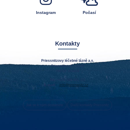
Instagram
Počasí
Kontakty
Priessnitzovy léčebné lázně a.s.
Priessnitzova 12/299
790 03 Jeseník
Tel.:
+420 584 491 111
E-mail:
info@priessnitz.cz
Jak se k nám dostanete
Další kontakty Priessnitz