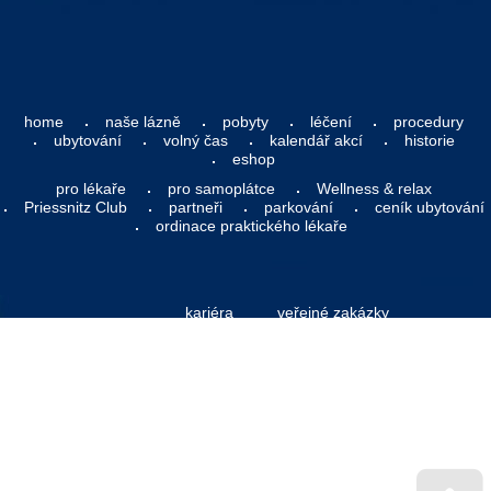
home
naše lázně
pobyty
léčení
procedury
ubytování
volný čas
kalendář akcí
historie
eshop
pro lékaře
pro samoplátce
Wellness & relax
Priessnitz Club
partneři
parkování
ceník ubytování
ordinace praktického lékaře
kariéra
veřejné zakázky
pro média
ochrana osobních údajů
pro akcionáře
(GDPR)
prodej a pronájem majetku
mapa stránek
právní info
etická linka (ochrana
oznamovatelů)