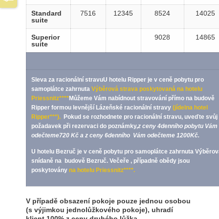
Standard
7516
12345
8524
14025
suite
Superior
9028
14865
suite
Sleva za racionální stravuU hotelu Ripper je v ceně pobytu pro
samoplátce zahrnuta
Výběrová strava poskytovaná na hotelu
Priessnitz****
Můžeme Vám nabídnout stravování přímo na budově
Ripper formou levnější Lázeňské racionální stravy
(jídelna hotel
Ripper***)
.
Pokud se rozhodnete pro racionální stravu, uveďte svůj
požadavek při rezervaci do poznámky,
z ceny 4denního pobytu Vám
odečteme720 Kč a z ceny 6denního Vám odečteme 1200Kč.
U hotelu Bezruč je v ceně pobytu pro samoplátce zahrnuta Výběrov
snídaně na budově Bezruč. Večeře , případně obědy jsou
poskytovány
na hotelu Priessnitz****.
V případě obsazení pokoje pouze jednou osobou
(s výjimkou jednolůžkového pokoje), uhradí
klient 100% z ceny druhého lůžka.