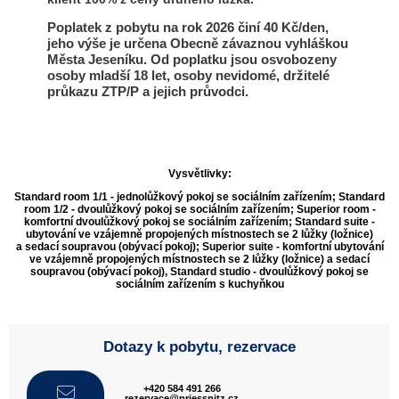
Poplatek z pobytu na rok 2026 činí 40 Kč/den,
jeho výše je určena Obecně závaznou vyhláškou
Města Jeseníku. Od poplatku jsou osvobozeny
osoby mladší 18 let, osoby nevidomé, držitelé
průkazu ZTP/P a jejich průvodci.
Vysvětlivky:
Standard room 1/1
- jednolůžkový pokoj se sociálním zařízením;
Standard
room 1/2
- dvoulůžkový pokoj se sociálním zařízením;
Superior room
-
komfortní dvoulůžkový pokoj se sociálním zařízením;
Standard suite
-
ubytování ve vzájemně propojených místnostech se 2 lůžky (ložnice)
a sedací soupravou (obývací pokoj);
Superior suite
- komfortní ubytování
ve vzájemně propojených místnostech se 2 lůžky (ložnice) a sedací
soupravou (obývací pokoj),
Standard studio
- dvoulůžkový pokoj se
sociálním zařízením s kuchyňkou
Dotazy k pobytu, rezervace
+420 584 491 266
rezervace@priessnitz.cz