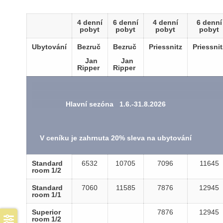
4 denní
6 denní
4 denní
6 denní
pobyt
pobyt
pobyt
pobyt
Ubytování
Bezruč
Bezruč
Priessnitz
Priessnit
Jan
Jan
Ripper
Ripper
Hlavní sezóna 1.6.-31.8.2026
V ceníku je zahrnuta 20% sleva na ubytování
Standard
6532
10705
7096
11645
room 1/2
Standard
7060
11585
7876
12945
room 1/1
Superior
7876
12945
room 1/2