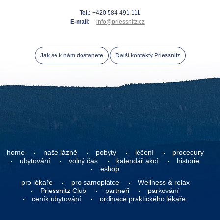
Tel.:
+420 584 491 111
E-mail:
info@priessnitz.cz
Jak se k nám dostanete
Další kontakty Priessnitz
home
naše lázně
pobyty
léčení
procedury
ubytování
volný čas
kalendář akcí
historie
eshop
pro lékaře
pro samoplátce
Wellness & relax
Priessnitz Club
partneři
parkování
ceník ubytování
ordinace praktického lékaře