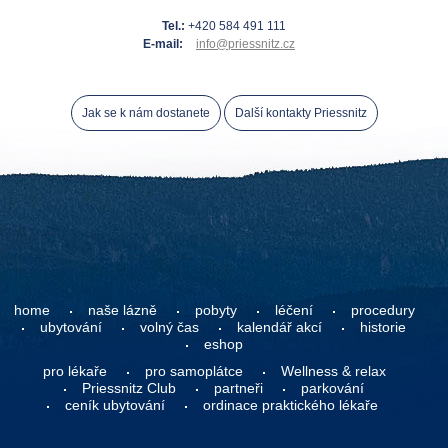
Tel.:
+420 584 491 111
E-mail:
info@priessnitz.cz
Jak se k nám dostanete
Další kontakty Priessnitz
home
naše lázně
pobyty
léčení
procedury
ubytování
volný čas
kalendář akcí
historie
eshop
pro lékaře
pro samoplátce
Wellness & relax
Priessnitz Club
partneři
parkování
ceník ubytování
ordinace praktického lékaře