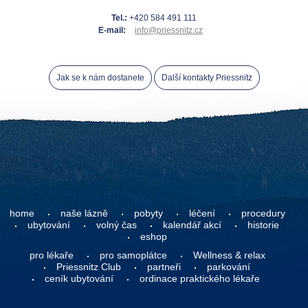
Tel.:
+420 584 491 111
E-mail:
info@priessnitz.cz
Jak se k nám dostanete
Další kontakty Priessnitz
home
naše lázně
pobyty
léčení
procedury
ubytování
volný čas
kalendář akcí
historie
eshop
pro lékaře
pro samoplátce
Wellness & relax
Priessnitz Club
partneři
parkování
ceník ubytování
ordinace praktického lékaře