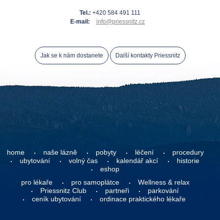
Tel.:
+420 584 491 111
E-mail:
info@priessnitz.cz
Jak se k nám dostanete
Další kontakty Priessnitz
home
naše lázně
pobyty
léčení
procedury
ubytování
volný čas
kalendář akcí
historie
eshop
pro lékaře
pro samoplátce
Wellness & relax
Priessnitz Club
partneři
parkování
ceník ubytování
ordinace praktického lékaře