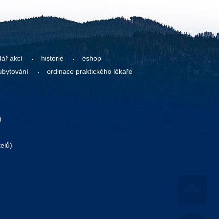
dář akcí
historie
eshop
ubytování
ordinace praktického lékaře
)
elů)
Go 