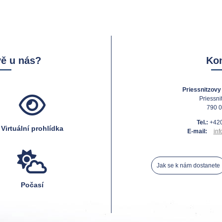
vě u nás?
Kon
Priessnitzovy 
Priessni
790 0
Tel.:
+420
Virtuální prohlídka
E-mail:
inf
Jak se k nám dostanete
Počasí