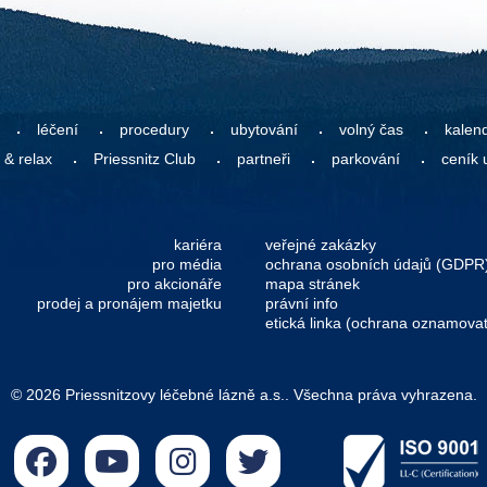
léčení
procedury
ubytování
volný čas
kalen
 & relax
Priessnitz Club
partneři
parkování
ceník 
kariéra
veřejné zakázky
pro média
ochrana osobních údajů (GDPR
pro akcionáře
mapa stránek
prodej a pronájem majetku
právní info
etická linka (ochrana oznamovat
© 2026 Priessnitzovy léčebné lázně a.s.. Všechna práva vyhrazena.