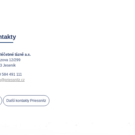
takty
léčebné lázně a.s.
tzova 12/299
3 Jeseník
 584 491 111
o@priessnitz.cz
Další kontakty Priessnitz