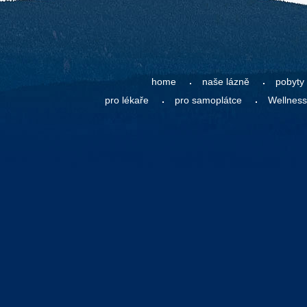
home
naše lázně
pobyty
pro lékaře
pro samoplátce
Wellness