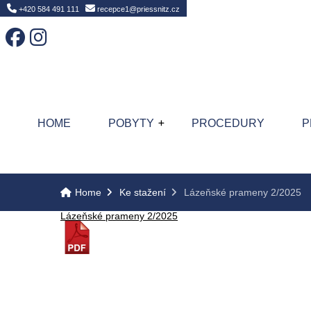
Home
+420 584 491 111
recepce1@priessnitz.cz
HOME
POBYTY
PROCEDURY
P
Home
Ke stažení
Lázeňské prameny 2/2025
Lázeňské prameny 2/2025