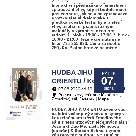
2. BLOK
Interaktivní přednáška o řemeslném
zpracování vlny, kdy si budete moci
poslechnout, jak se vlna zpracovává
a vyzkoušet si tkalcovské a
předtkalcovské techniky a plstění
vlny, osahat si práci s různými
materiály a vyrobit si něco pro
radost. 1. blok - 15:00 - 17:00 2. blok -
18:00 - 21:00 Rezervace nutná na
tel.č. 731 255 633. Cena za osobu
250,-Kč. Platba hotově na místě.
HUDBA JIHU &
PÁTEK
07.
ORIENTU / Koncerty
srpna
07.08.2026 od 19:00 do 20:30 hod.
Priessnitzovy léčebné lázně a.s.,
Zrcadlový sál, Jeseník |
Mapa
HUDBA JIHU & ORIENTU Zveme vás
na letní večer plný zpěvu a kytary v
kouzelném prostředí Zrcadlového
sálu Priessnitzových léčebných lázní
Jeseník! Duo Michaela Němcová
(soprán) & Štěpán Sehnal (kytara)
vás provede hudbou, ve které se