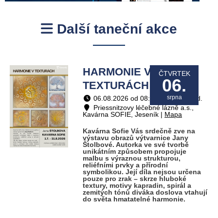
Další taneční akce
HARMONIE V
ČTVRTEK
06.
TEXTURÁCH / Výstavy
srpna
06.08.2026 od 08:00 do 19:00 hod.
Priessnitzovy léčebné lázně a.s.,
Kavárna SOFIE, Jeseník |
Mapa
Kavárna Sofie Vás srdečně zve na
výstavu obrazů výtvarnice Jany
Štolbové. Autorka ve své tvorbě
unikátním způsobem propojuje
malbu s výraznou strukturou,
reliéfními prvky a přírodní
symbolikou. Její díla nejsou určena
pouze pro zrak – skrze hluboké
textury, motivy kapradin, spirál a
zemitých tónů diváka doslova vtahují
do světa hmatatelné harmonie.