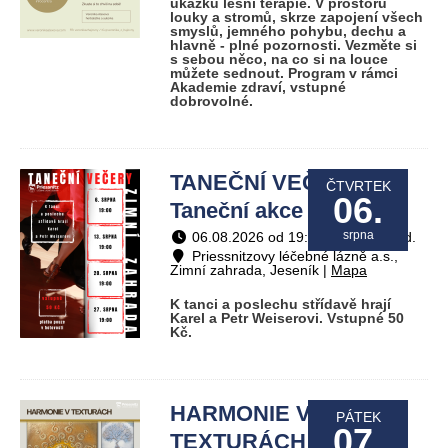
ukázku lesní terapie. V prostoru
louky a stromů, skrze zapojení všech
smyslů, jemného pohybu, dechu a
hlavně - plné pozornosti. Vezměte si
s sebou něco, na co si na louce
můžete sednout. Program v rámci
Akademie zdraví, vstupné
dobrovolné.
TANEČNÍ VEČER /
ČTVRTEK
06.
Taneční akce
srpna
06.08.2026 od 19:00 do 22:00 hod.
Priessnitzovy léčebné lázně a.s.,
Zimní zahrada, Jeseník |
Mapa
K tanci a poslechu střídavě hrají
Karel a Petr Weiserovi. Vstupné 50
Kč.
HARMONIE V
PÁTEK
07.
TEXTURÁCH / Výstavy