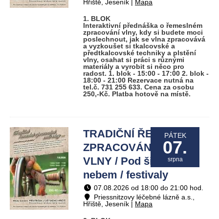
Hřiště, Jeseník |
Mapa
1. BLOK
Interaktivní přednáška o řemeslném
zpracování vlny, kdy si budete moci
poslechnout, jak se vlna zpracovává
a vyzkoušet si tkalcovské a
předtkalcovské techniky a plstění
vlny, osahat si práci s různými
materiály a vyrobit si něco pro
radost. 1. blok - 15:00 - 17:00 2. blok -
18:00 - 21:00 Rezervace nutná na
tel.č. 731 255 633. Cena za osobu
250,-Kč. Platba hotově na místě.
TRADIČNÍ ŘEMESLNÉ
PÁTEK
07.
ZPRACOVÁNÍ OVČÍ
VLNY / Pod širým
srpna
nebem / festivaly
07.08.2026 od 18:00 do 21:00 hod.
Priessnitzovy léčebné lázně a.s.,
Hřiště, Jeseník |
Mapa