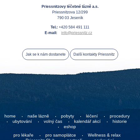
Priessnitzovy léčebné lázně a.s.
Priessnitzova 12/299
790 03 Jeseník
Tel.:
+420 584 491 111
E-mail:
info@priessnitz.cz
Jak se k nám dostanete
Další kontakty Priessnitz
home
naše lázně
pobyty
léčení
procedury
ubytování
volný čas
kalendář akcí
historie
eshop
pro lékaře
pro samoplátce
Wellness & relax