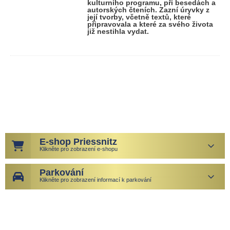
kulturního programu, při besedách a
autorských čteních. Zazní úryvky z
její tvorby, včetně textů, které
připravovala a které za svého života
již nestihla vydat.
E-shop Priessnitz
Klikněte pro zobrazení e-shopu
Parkování
Klikněte pro zobrazení informací k parkování