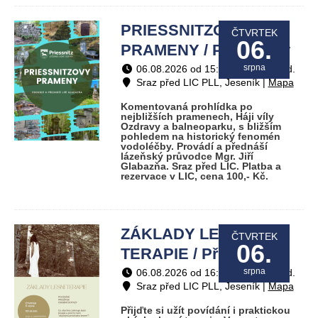
PRIESSNITZOVY
ČTVRTEK
06.
PRAMENY / Přednášky
srpna
06.08.2026 od 15:00 do 16:30 hod.
Sraz před LIC PLL, Jeseník |
Mapa
Komentovaná prohlídka po
nejbližších pramenech, Háji víly
Ozdravy a balneoparku, s bližším
pohledem na historický fenomén
vodoléčby. Provádí a přednáší
lázeňský průvodce Mgr. Jiří
Glabazňa. Sraz před LIC. Platba a
rezervace v LIC, cena 100,- Kč.
ZÁKLADY LESNÍ
ČTVRTEK
06.
TERAPIE / Přednášky
srpna
06.08.2026 od 16:00 do 17:00 hod.
Sraz před LIC PLL, Jeseník |
Mapa
Přijďte si užít povídání i praktickou