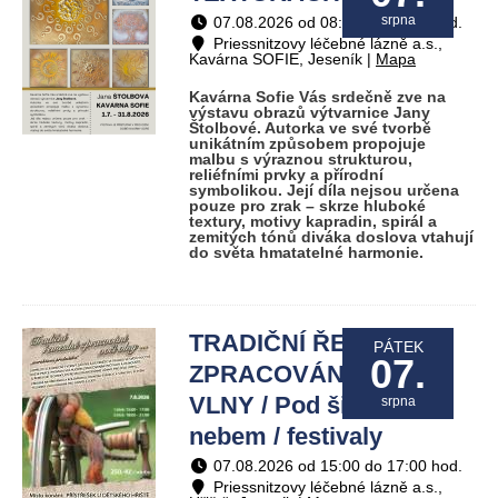
srpna
07.08.2026 od 08:00 do 19:00 hod.
Priessnitzovy léčebné lázně a.s.,
Kavárna SOFIE, Jeseník |
Mapa
Kavárna Sofie Vás srdečně zve na
výstavu obrazů výtvarnice Jany
Štolbové. Autorka ve své tvorbě
unikátním způsobem propojuje
malbu s výraznou strukturou,
reliéfními prvky a přírodní
symbolikou. Její díla nejsou určena
pouze pro zrak – skrze hluboké
textury, motivy kapradin, spirál a
zemitých tónů diváka doslova vtahují
do světa hmatatelné harmonie.
TRADIČNÍ ŘEMESLNÉ
PÁTEK
07.
ZPRACOVÁNÍ OVČÍ
VLNY / Pod širým
srpna
nebem / festivaly
07.08.2026 od 15:00 do 17:00 hod.
Priessnitzovy léčebné lázně a.s.,