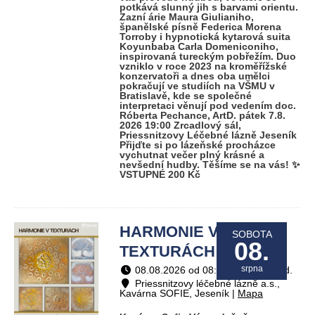
potkává slunný jih s barvami orientu.
Zazní árie Maura Giulianiho,
španělské písně Federica Morena
Torroby i hypnotická kytarová suita
Koyunbaba Carla Domeniconiho,
inspirovaná tureckým pobřežím. Duo
vzniklo v roce 2023 na kroměřížské
konzervatoři a dnes oba umělci
pokračují ve studiích na VŠMU v
Bratislavě, kde se společné
interpretaci věnují pod vedením doc.
Róberta Pechance, ArtD. pátek 7.8.
2026 19:00 Zrcadlový sál,
Priessnitzovy Léčebné lázně Jeseník
Přijďte si po lázeňské procházce
vychutnat večer plný krásné a
nevšední hudby. Těšíme se na vás! ✨
VSTUPNÉ 200 Kč
HARMONIE V
SOBOTA
08.
TEXTURÁCH / Výstavy
srpna
08.08.2026 od 08:00 do 19:00 hod.
Priessnitzovy léčebné lázně a.s.,
Kavárna SOFIE, Jeseník |
Mapa