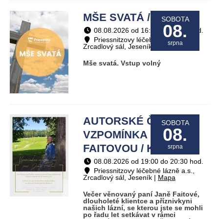
MŠE SVATÁ / Ostatní
SOBOTA
08.
08.08.2026 od 16:00 do 17:00 hod.
Priessnitzovy léčebné lázně a.s.,
srpna
Zrcadlový sál, Jeseník |
Mapa
Mše svatá. Vstup volný
AUTORSKÉ ČTENÍ -
SOBOTA
08.
VZPOMÍNKA NA JANU
FAITOVOU / Koncerty
srpna
08.08.2026 od 19:00 do 20:30 hod.
Priessnitzovy léčebné lázně a.s.,
Zrcadlový sál, Jeseník |
Mapa
Večer věnovaný paní Janě Faitové,
dlouholeté klientce a příznivkyni
našich lázní, se kterou jste se mohli
po řadu let setkávat v rámci