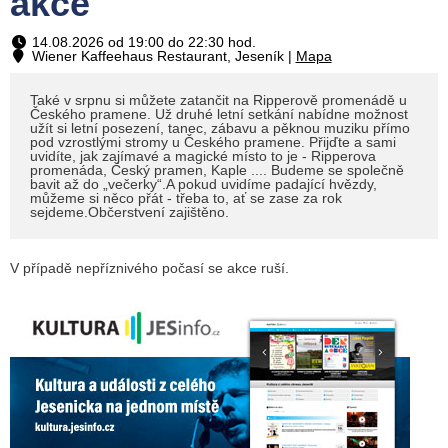
akce
14.08.2026 od 19:00 do 22:30 hod.
Wiener Kaffeehaus Restaurant, Jeseník |
Mapa
Také v srpnu si můžete zatančit na Ripperově promenádě u
Českého pramene. Už druhé letní setkání nabídne možnost
užít si letní posezení, tanec, zábavu a pěknou muziku přímo
pod vzrostlými stromy u Českého pramene. Přijďte a sami
uvidíte, jak zajímavé a magické místo to je - Ripperova
promenáda, Český pramen, Kaple .... Budeme se společně
bavit až do „večerky“.A pokud uvidíme padající hvězdy,
můžeme si něco přát - třeba to, ať se zase za rok
sejdeme.Občerstvení zajištěno.
V případě nepříznivého počasí se akce ruší.