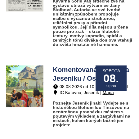
Kavárna Sofie Vás srdečně zve na
výstavu obrazů výtvarnice Jany
Štolbové. Autorka ve své tvorbě
unikátním způsobem propojuje
malbu s výraznou strukturou,
reliéfními prvky a přírodní
symbolikou. Její díla nejsou určena
pouze pro zrak – skrze hluboké
textury, motivy kapradin, spirál a
zemitých tónů diváka doslova vtahují
do světa hmatatelné harmonie.
Komentovaná prohlídka
SOBOTA
08.
Jeseníku / Ostatní
srpna
08.08.2026 od 10:00 do 12:00 hod.
IC Katovna, Jeseník |
Mapa
Poznejte Jeseník jinak! Vydejte se s
historičkou Bohumilou Tinzovou na
nenáročnou procházku městem s
poutavým výkladem a zastávkami na
místech, kolem kterých běžně jen
projdete.