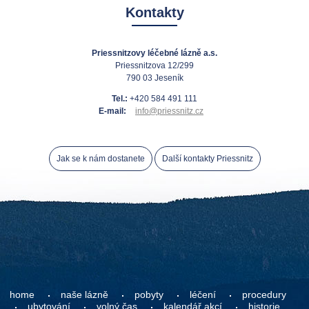
Kontakty
Priessnitzovy léčebné lázně a.s.
Priessnitzova 12/299
790 03 Jeseník
Tel.:
+420 584 491 111
E-mail:
info@priessnitz.cz
Jak se k nám dostanete
Další kontakty Priessnitz
home
naše lázně
pobyty
léčení
procedury
ubytování
volný čas
kalendář akcí
historie