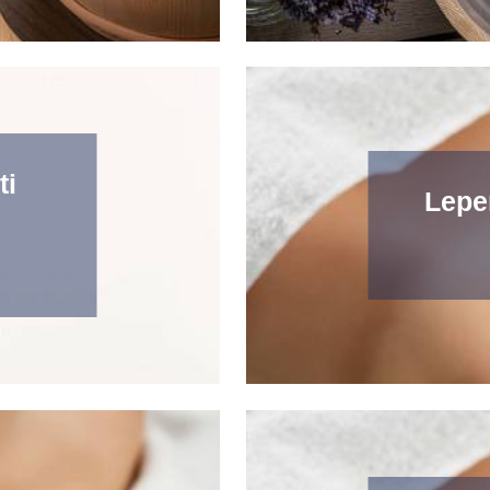
ti
Lepe