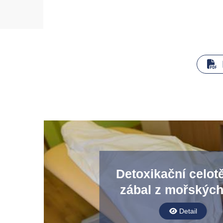
Detoxikační celot
zábal z mořských
Detail