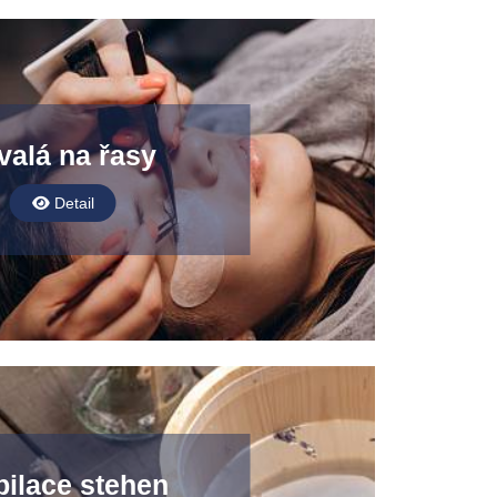
valá na řasy
Detail
ilace stehen