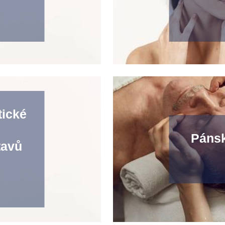
tické
Pánsk
tavů