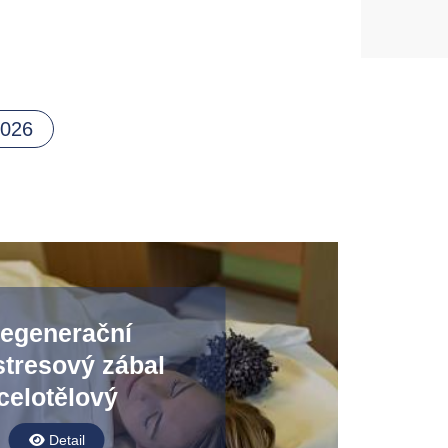
2026
egenerační
stresový zábal
celotělový
Detail