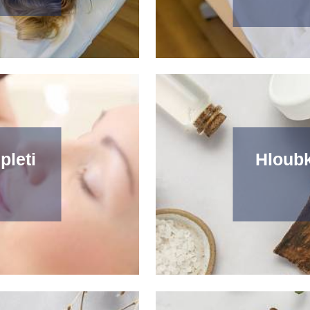
pleti
Hloubk