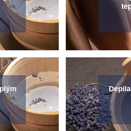
te
eplým
Depila