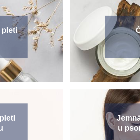
pleti
Č
pleti
Jemná
u
u pso