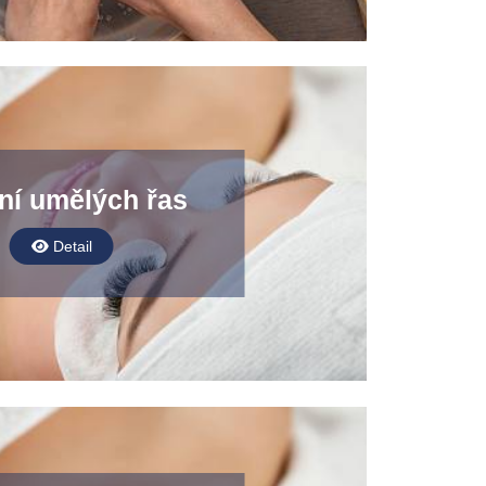
ní umělých řas
Detail