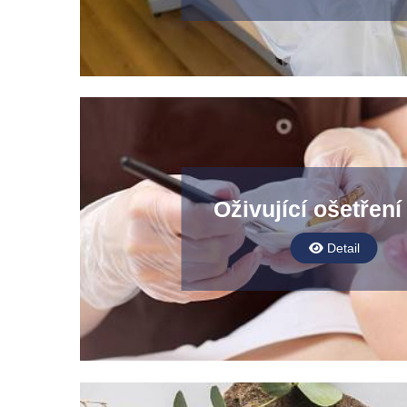
Oživující ošetření 
Detail