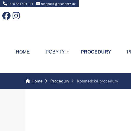
Home
+420 584 491 111
recepce1@priessnitz.cz
HOME
POBYTY
PROCEDURY
P
Home
Procedury
Kosmetické procedury