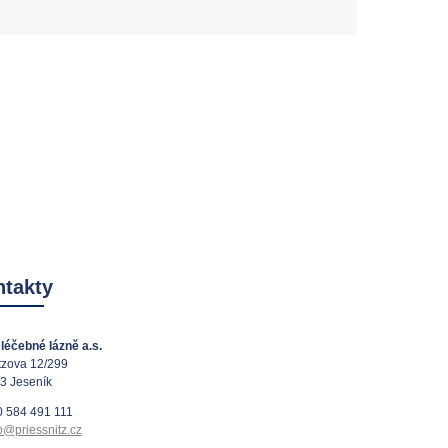
takty
léčebné lázně a.s.
tzova 12/299
3 Jeseník
 584 491 111
o@priessnitz.cz