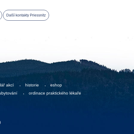
Další kontakty Priessnitz
dář akcí
historie
eshop
ubytování
ordinace praktického lékaře
)