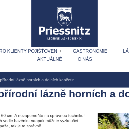
RO KLIENTY POJIŠŤOVEN
GASTRONOMIE
L
AKTUÁLNĚ
O NÁS
 přírodní lázně horních a dolních končetin
přírodní lázně horních a d
u 60 cm. A nezapomeňte na správnou techniku!
ch vedle bazénku naopak můžete vyzkoušet
paže, tak je to správně.