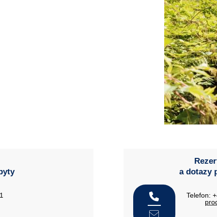
Rezer
byty
a dotazy 
21
Telefon: 
pro