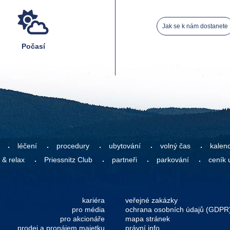
Jak se k nám dostanete
Počasí
léčení
procedury
ubytování
volný čas
kalen
 & relax
Priessnitz Club
partneři
parkování
ceník 
kariéra
veřejné zakázky
pro média
ochrana osobních údajů (GDPR
pro akcionáře
mapa stránek
prodej a pronájem majetku
právní info