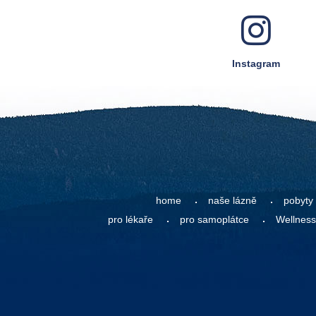
Instagram
home
naše lázně
pobyty
pro lékaře
pro samoplátce
Wellness