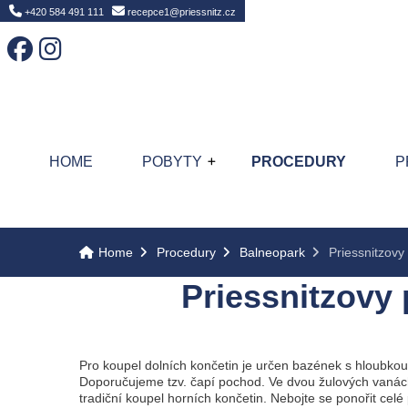
Home
+420 584 491 111
recepce1@priessnitz.cz
HOME
POBYTY
PROCEDURY
P
Home
Procedury
Balneopark
Priessnitzovy
Priessnitzovy 
Pro koupel dolních končetin je určen bazének s hloubko
Doporučujeme tzv. čapí pochod. Ve dvou žulových vaná
tradiční koupel horních končetin. Nebojte se ponořit celé 