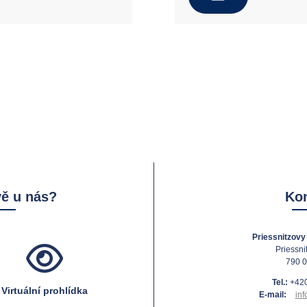
vě u nás?
Kon
Priessnitzovy 
Priessni
790 0
Tel.:
+420
Virtuální prohlídka
E-mail:
inf