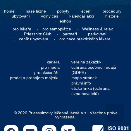
home
naše lázně
pobyty
léčení
procedury
ubytování
volný čas
kalendář akcí
historie
eshop
pro lékaře
pro samoplátce
Wellness & relax
Priessnitz Club
partneři
parkování
ceník ubytování
ordinace praktického lékaře
kariéra
veřejné zakázky
pro média
ochrana osobních údajů
pro akcionáře
(GDPR)
prodej a pronájem majetku
mapa stránek
právní info
etická linka (ochrana
oznamovatelů)
© 2026 Priessnitzovy léčebné lázně a.s.. Všechna práva
vyhrazena.
Go 