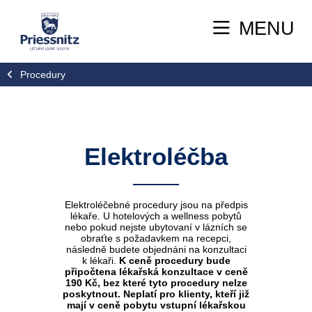
MENU
Procedury
Elektroléčba
Elektroléčebné procedury jsou na předpis
lékaře. U hotelových a wellness pobytů
nebo pokud nejste ubytovaní v lázních se
obraťte s požadavkem na recepci,
následně budete objednáni na konzultaci
k lékaři.
K ceně procedury bude
připočtena lékařská konzultace v ceně
190 Kč, bez které tyto procedury nelze
poskytnout. Neplatí pro klienty, kteří již
mají v ceně pobytu vstupní lékařskou