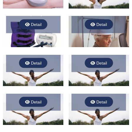
Vibrační přístroj Vest
Fotobiomodulační helma
Detail
Detail
Magnetoterapie
VAS 07
Detail
Detail
Nízkofrekvenční proudy
Kombinovaná terapie
Detail
Detail
Ultrazvuková terapie
Kryoterapie lokální