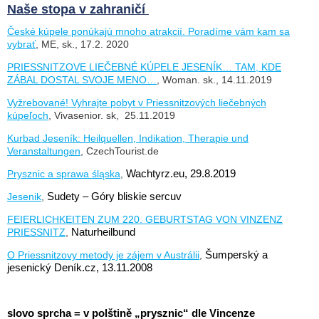
Naše stopa v zahraničí
České kúpele ponúkajú mnoho atrakcií. Poradíme vám kam sa
vybrať
, ME, sk., 17.2. 2020
PRIESSNITZOVE LIEČEBNÉ KÚPELE JESENÍK… TAM, KDE
ZÁBAL DOSTAL SVOJE MENO…
, Woman. sk., 14.11.2019
Vyžrebované! Vyhrajte pobyt v Priessnitzových liečebných
kúpeľoch
, Vivasenior. sk, 25.11.2019
Kurbad Jeseník: Heilquellen, Indikation, Therapie und
Veranstaltungen
, CzechTourist.de
Prysznic a sprawa śląska
,
Wachtyrz.eu, 29.8.2019
Jesenik
,
Sudety – Góry bliskie sercuv
FEIERLICHKEITEN ZUM 220. GEBURTSTAG VON VINZENZ
PRIESSNITZ
,
Naturheilbund
O Priessnitzovy metody je zájem v Austrálii
,
Šumperský a
jesenický Deník.cz, 13.11.2008
slovo sprcha = v polštině „prysznic“ dle Vincenze