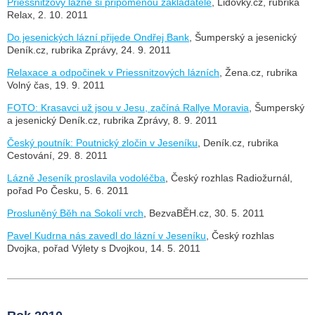
Priessnitzovy lázně si připomenou zakladatele
, Lidovky.cz, rubrika
Relax, 2. 10. 2011
Do jesenických lázní přijede Ondřej Bank
, Šumperský a jesenický
Deník.cz, rubrika Zprávy, 24. 9. 2011
Relaxace a odpočinek v Priessnitzových lázních
, Žena.cz, rubrika
Volný čas, 19. 9. 2011
FOTO: Krasavci už jsou v Jesu, začíná Rallye Moravia
, Šumperský
a jesenický Deník.cz, rubrika Zprávy, 8. 9. 2011
Český poutník: Poutnický zločin v Jeseníku
, Deník.cz, rubrika
Cestování, 29. 8. 2011
Lázně Jeseník proslavila vodoléčba
, Český rozhlas Radiožurnál,
pořad Po Česku, 5. 6. 2011
Prosluněný Běh na Sokolí vrch
, BezvaBĚH.cz, 30. 5. 2011
Pavel Kudrna nás zavedl do lázní v Jeseníku
, Český rozhlas
Dvojka, pořad Výlety s Dvojkou, 14. 5. 2011