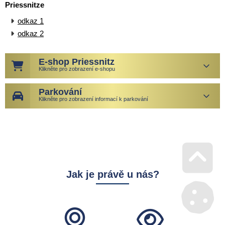
Priessnitze
odkaz 1
odkaz 2
E-shop Priessnitz
Klikněte pro zobrazení e-shopu
Parkování
Klikněte pro zobrazení informací k parkování
Jak je právě u nás?
Go 
Mana