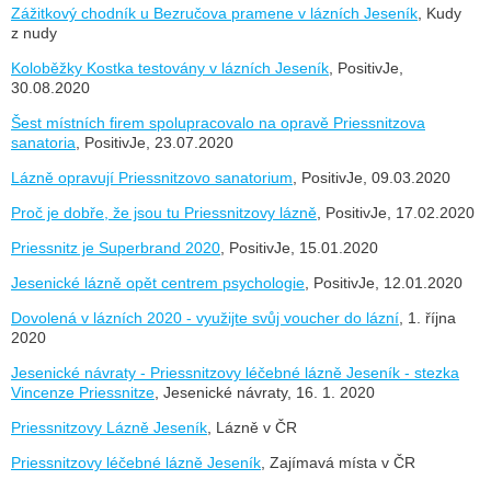
Zážitkový chodník u Bezručova pramene v lázních Jeseník
, Kudy
z nudy
Koloběžky Kostka testovány v lázních Jeseník
, PositivJe,
30.08.2020
Šest místních firem spolupracovalo na opravě Priessnitzova
sanatoria
, PositivJe, 23.07.2020
Lázně opravují Priessnitzovo sanatorium
, PositivJe, 09.03.2020
Proč je dobře, že jsou tu Priessnitzovy lázně
, PositivJe, 17.02.2020
Priessnitz je Superbrand 2020
, PositivJe, 15.01.2020
Jesenické lázně opět centrem psychologie
, PositivJe, 12.01.2020
Dovolená v lázních 2020 - využijte svůj voucher do lázní
, 1. října
2020
Jesenické návraty - Priessnitzovy léčebné lázně Jeseník - stezka
Vincenze Priessnitze
, Jesenické návraty, 16. 1. 2020
Priessnitzovy Lázně Jeseník
, Lázně v ČR
Priessnitzovy léčebné lázně Jeseník
, Zajímavá místa v ČR