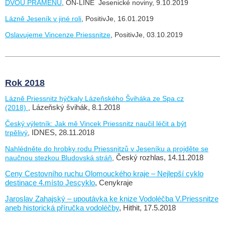
DVOU PRAMENŮ
, ON-LINE Jesenické noviny, 9.10.2019
Lázně Jeseník v jiné roli
, PositivJe, 16.01.2019
Oslavujeme Vincenze Priessnitze
, PositivJe, 03.10.2019
Rok 2018
Lázně Priessnitz hýčkaly Lázeňského Šviháka ze Spa.cz
(2018)
,
Lázeňský švihák, 8.1.2018
Český výletník: Jak mě Vincek Priessnitz naučil léčit a být
trpělivý
,
IDNES, 28.11.2018
Nahlédněte do hrobky rodu Priessnitzů v Jeseníku a projděte se
naučnou stezkou Bludovská stráň
,
Český rozhlas, 14.11.2018
Ceny Cestovního ruchu Olomouckého kraje – Nejlepší cyklo
destinace 4.místo Jescyklo
, Cenykraje
Jaroslav Zahajský – upoutávka ke knize Vodoléčba V.Priessnitze
aneb historická příručka vodoléčby
, Hithit, 17.5.2018