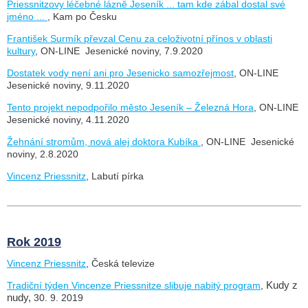
Priessnitzovy léčebné lázně Jeseník ... tam kde zábal dostal své
jméno ...
, Kam po Česku
František Surmík převzal Cenu za celoživotní přínos v oblasti
kultury
, ON-LINE Jesenické noviny, 7.9.2020
Dostatek vody není ani pro Jesenicko samozřejmost
, ON-LINE
Jesenické noviny, 9.11.2020
Tento projekt nepodpořilo město Jeseník – Železná Hora
, ON-LINE
Jesenické noviny, 4.11.2020
Žehnání stromům, nová alej doktora Kubíka
, ON-LINE Jesenické
noviny, 2.8.2020
Vincenz Priessnitz
, Labutí pírka
Rok 2019
Vincenz Priessnitz
, Česká televize
Tradiční týden Vincenze Priessnitze slibuje nabitý program
,
Kudy z
nudy,
30. 9. 2019