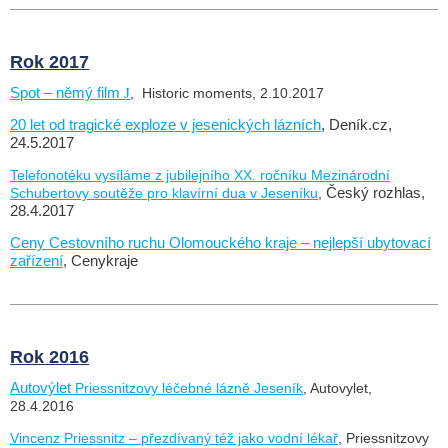
Rok 2017
Spot – němý film
J
, Historic moments, 2.10.2017
20 let od tragické exploze v jesenických lázních
, Deník.cz,
24.5.2017
Telefonotéku vysíláme z jubilejního XX. ročníku Mezinárodní
Schubertovy soutěže pro klavírní dua v Jeseníku
,
Český rozhlas,
28.4.2017
Ceny Cestovního ruchu Olomouckého kraje – nejlepší ubytovací
zařízení
, Cenykraje
Rok 2016
Autovýlet
Priessnitzovy léčebné lázně Jeseník
, Autovylet,
28.4.2016
Vincenz Priessnitz – přezdívaný též jako vodní lékař
, Priessnitzovy