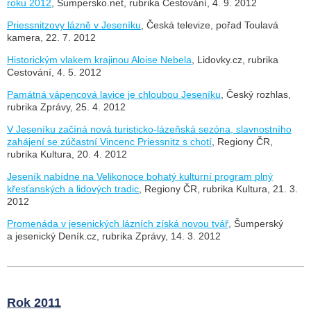
roku 2012
, Šumpersko.net, rubrika Cestování, 4. 9. 2012
Priessnitzovy lázně v Jeseníku
, Česká televize, pořad Toulavá
kamera, 22. 7. 2012
Historickým vlakem krajinou Aloise Nebela
, Lidovky.cz, rubrika
Cestování, 4. 5. 2012
Památná vápencová lavice je chloubou Jeseníku
, Český rozhlas,
rubrika Zprávy, 25. 4. 2012
V Jeseníku začíná nová turisticko-lázeňská sezóna, slavnostního
zahájení se zúčastní Vincenc Priessnitz s chotí
, Regiony ČR,
rubrika Kultura, 20. 4. 2012
Jeseník nabídne na Velikonoce bohatý kulturní program plný
křesťanských a lidových tradic
, Regiony ČR, rubrika Kultura, 21. 3.
2012
Promenáda v jesenických lázních získá novou tvář
, Šumperský
a jesenický Deník.cz, rubrika Zprávy, 14. 3. 2012
Rok 2011