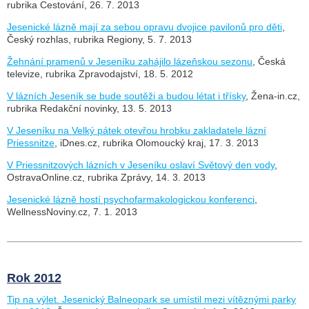
rubrika Cestování, 26. 7. 2013
Jesenické lázně mají za sebou opravu dvojice pavilonů pro děti
,
Český rozhlas, rubrika Regiony, 5. 7. 2013
Žehnání pramenů v Jeseníku zahájilo lázeňskou sezonu
, Česká
televize, rubrika Zpravodajství, 18. 5. 2012
V lázních Jeseník se bude soutěži a budou létat i třísky
, Žena-in.cz,
rubrika Redakční novinky, 13. 5. 2013
V Jeseníku na Velký pátek otevřou hrobku zakladatele lázní
Priessnitze
, iDnes.cz, rubrika Olomoucký kraj, 17. 3. 2013
V Priessnitzových lázních v Jeseníku oslaví Světový den vody
,
OstravaOnline.cz, rubrika Zprávy, 14. 3. 2013
Jesenické lázně hostí psychofarmakologickou konferenci
,
WellnessNoviny.cz, 7. 1. 2013
Rok 2012
Tip na výlet. Jesenický Balneopark se umístil mezi vítěznými parky