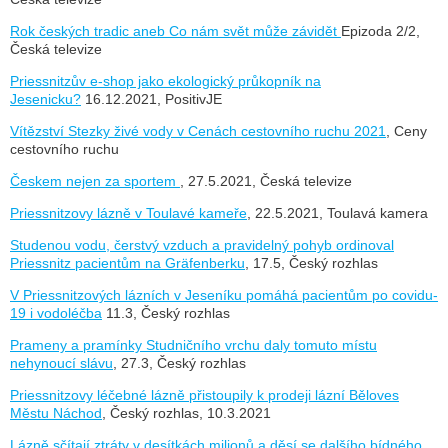
Rok českých tradic aneb Co nám svět může závidět
Epizoda 2/2,
Česká televize
Priessnitzův e-shop jako ekologický průkopník na
Jesenicku?
16.12.2021, PositivJE
Vítězství Stezky živé vody v Cenách cestovního ruchu 2021
, Ceny
cestovního ruchu
Českem nejen za sportem
, 27.5.2021, Česká televize
Priessnitzovy lázně v Toulavé kameře
, 22.5.2021, Toulavá kamera
Studenou vodu, čerstvý vzduch a pravidelný pohyb ordinoval
Priessnitz pacientům na Gräfenberku
, 17.5, Český rozhlas
V Priessnitzových lázních v Jeseníku pomáhá pacientům po covidu-
19 i vodoléčba
11.3, Český rozhlas
Prameny a pramínky Studničního vrchu daly tomuto místu
nehynoucí slávu
, 27.3, Český rozhlas
Priessnitzovy léčebné lázně přistoupily k prodeji lázní Běloves
Městu Náchod
, Český rozhlas, 10.3.2021
Lázně sčítají ztráty v desítkách milionů a děsí se dalšího bídného