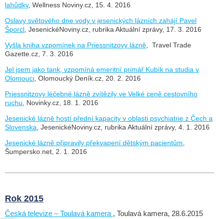
lahůdky
, Wellness Noviny.cz, 15. 4. 2016
Oslavy světového dne vody v jesenických lázních zahájí Pavel
Šporcl
, JesenickéNoviny.cz, rubrika Aktuální zprávy, 17. 3. 2016
Vyšla kniha vzpomínek na Priessnitzovy lázně
, Travel Trade
Gazette.cz, 7. 3. 2016
Jel jsem jako tank, vzpomíná emeritní primář Kubík na studia v
Olomouci
, Olomoucký Deník.cz, 20. 2. 2016
Priessnitzovy léčebné lázně zvítězily ve Velké ceně cestovního
ruchu
, Novinky.cz, 18. 1. 2016
Jesenické lázně hostí přední kapacity v oblasti psychiatrie z Čech a
Slovenska
, JesenickéNoviny.cz, rubrika Aktuální zprávy, 4. 1. 2016
Jesenické lázně připravily překvapení dětským pacientům
,
Šumpersko.net, 2. 1. 2016
Rok 2015
Česká televize – Toulavá kamera
, Toulavá kamera, 28.6.2015