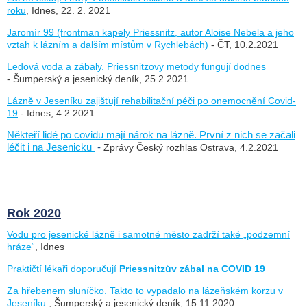
roku
, Idnes, 22. 2. 2021
Jaromír 99 (frontman kapely Priessnitz, autor Aloise Nebela a jeho
vztah k lázním a dalším místům v Rychlebách)
- ČT, 10.2.2021
Ledová voda a zábaly. Priessnitzovy metody fungují dodnes
- Šumperský a jesenický deník, 25.2.2021
Lázně v Jeseníku zajišťují rehabilitační péči po onemocnění Covid-
19
- Idnes, 4.2.2021
Někteří lidé po covidu mají nárok na lázně. První z nich se začali
léčit i na Jesenicku
-
Zprávy Český rozhlas Ostrava, 4.2.2021
Rok 2020
Vodu pro jesenické lázně i samotné město zadrží také „podzemní
hráze“
, Idnes
Praktičtí lékaři doporučují
Priessnitzův zábal na COVID 19
Za hřebenem sluníčko. Takto to vypadalo na lázeňském korzu v
Jeseníku
, Šumperský a jesenický deník, 15.11.2020