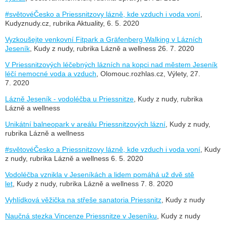
#světovéČesko a Priessnitzovy lázně, kde vzduch i voda voní
,
Kudyznudy.cz, rubrika Aktuality, 6. 5. 2020
Vyzkoušejte venkovní Fitpark a Gräfenberg Walking v Lázních
Jeseník
, Kudy z nudy, rubrika Lázně a wellness 26. 7. 2020
V Priessnitzových léčebných lázních na kopci nad městem Jeseník
léčí nemocné voda a vzduch
, Olomouc.rozhlas.cz, Výlety, 27.
7. 2020
Lázně Jeseník - vodoléčba u Priessnitze
, Kudy z nudy, rubrika
Lázně a wellness
Unikátní balneopark v areálu Priessnitzových lázní
, Kudy z nudy,
rubrika Lázně a wellness
#světovéČesko a Priessnitzovy lázně, kde vzduch i voda voní
, Kudy
z nudy, rubrika Lázně a wellness 6. 5. 2020
Vodoléčba vznikla v Jeseníkách a lidem pomáhá už dvě stě
let
, Kudy z nudy, rubrika Lázně a wellness 7. 8. 2020
Vyhlídková věžička na střeše sanatoria Priessnitz
, Kudy z nudy
Naučná stezka Vincenze Priessnitze v Jeseníku
, Kudy z nudy