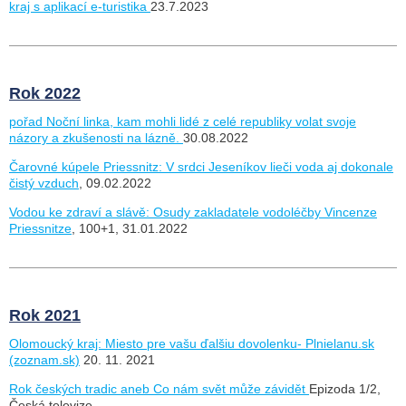
kraj s aplikací e-turistika
23.7.2023
Rok 2022
pořad Noční linka, kam mohli lidé z celé republiky volat svoje
názory a zkušenosti na lázně.
30.08.2022
Čarovné kúpele Priessnitz: V srdci Jeseníkov lieči voda aj dokonale
čistý vzduch
, 09.02.2022
Vodou ke zdraví a slávě: Osudy zakladatele vodoléčby Vincenze
Priessnitze
, 100+1, 31.01.2022
Rok 2021
Olomoucký kraj: Miesto pre vašu ďalšiu dovolenku- Plnielanu.sk
(zoznam.sk)
20. 11. 2021
Rok českých tradic aneb Co nám svět může závidět
Epizoda 1/2,
Česká televize