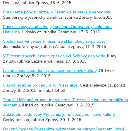
Deník.cz, rubrika Zprávy, 18. 6. 2015
Prezidenta pohostí lázně, v Jeseníku se setká s veřejností
,
Šumperský a jesenický Deník.cz, rubrika Zprávy, 5. 5. 2015
Priessnitzovy lázně zahajují sezónu. Opravená je kolonáda
i kavárna
. Lidovky.cz, rubrika Cestování, 17. 5. 2015
Společnost Vincenze Priessnitze sklízí plody své práce
,
JesenickéNoviny.cz, rubrika Aktuální zprávy, 11. 4. 2015
V Priessnitzových lázních opět oslaví Světový den vody
, Kudy
z nudy, rubrika Lázně a wellness, 17. 3. 2015
Lázně Jeseník se dostaly na seznam lidové kultury
, OLTV.cz,
rubrika Zprávy, 5. 2. 2015
Slavná léčebná procedura V. Priessnitze
, ČeskáTelevize.cz, pořad
Zprávy, 8. 2. 2015, minutáž 14:52
Tradiční léčebné procedury Vincenze Priessnitze jsou na prestižním
seznamu
, iHned.cz, rubrika Cestování, 3. 2. 2015
Zakladatel vodoléčby Priessnitz je na seznamu lidové kultury
,
Český rozhlas, rubrika Zprávy, 30. 1. 2015
Odkaz Vincenze Priessnitze byl zapsán na národní seznam lidové