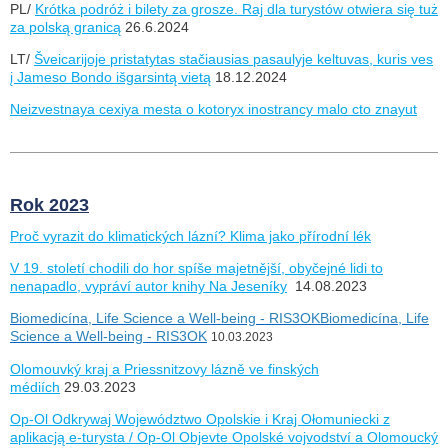
PL/
Krótka podróż i bilety za grosze. Raj dla turystów otwiera się tuż
za polską granicą
26.6.2024
LT/
Šveicarijoje pristatytas stačiausias pasaulyje keltuvas, kuris ves
į Jameso Bondo išgarsintą vietą
18.12.2024
Neizvestnaya cexiya mesta o kotoryx inostrancy malo cto znayut
Rok 2023
Proč vyrazit do klimatických lázní? Klima jako přírodní lék
V 19. století chodili do hor spíše majetnější, obyčejné lidi to
nenapadlo, vypráví autor knihy Na Jeseníky
14.08.2023
Biomedicína, Life Science a Well-being - RIS3OKBiomedicína, Life
Science a Well-being - RIS3OK
10.03.2023
Olomouvký kraj a Priessnitzovy lázně ve finských
médiích
29.03.2023
Op-Ol Odkrywaj Województwo Opolskie i Kraj Ołomuniecki z
aplikacją e-turysta / Op-Ol Objevte Opolské vojvodství a Olomoucký