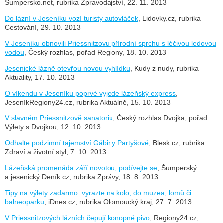
Šumpersko.net, rubrika Zpravodajství, 22. 11. 2013
Do lázní v Jeseníku vozí turisty autovláček
, Lidovky.cz, rubrika
Cestování, 29. 10. 2013
V Jeseníku obnovili Priessnitzovu přírodní sprchu s léčivou ledovou
vodou
, Český rozhlas, pořad Regiony, 18. 10. 2013
Jesenické lázně otevřou novou vyhlídku
, Kudy z nudy, rubrika
Aktuality, 17. 10. 2013
O víkendu v Jeseníku poprvé vyjede lázeňský express
,
JeseníkRegiony24.cz, rubrika Aktuálně, 15. 10. 2013
V slavném Priessnitzově sanatoriu
, Český rozhlas Dvojka, pořad
Výlety s Dvojkou, 12. 10. 2013
Odhalte podzimní tajemství Gábiny Partyšové
, Blesk.cz, rubrika
Zdraví a životní styl, 7. 10. 2013
Lázeňská promenáda září novotou, podívejte se
, Šumperský
a jesenický Deník.cz, rubrika Zprávy, 18. 8. 2013
Tipy na výlety zadarmo: vyrazte na kolo, do muzea, lomů či
balneoparku
, iDnes.cz, rubrika Olomoucký kraj, 27. 7. 2013
V Priessnitzových lázních čepují konopné pivo
, Regiony24.cz,