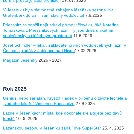
korun, přesto je Češi přehlížejí
19. 07. 2026
V Jeseníku byla slavnostně zahájena lázeňská sezona. Na
Gräfenberk dorazil i sám slavný vodoléčitel
7.6.2026
Priessnitz se snažil najít zdraví přímo v člověku, říká Kateřina
Tomášková z Priessnitzových lázní. Ty jsou dnes unikátním
společenským i léčebným prostorem
11.6.2026
Josef Schindler – lékař, zakladatel prvních vodoléčebných lázní v
Čechách, rodák z Jablonce nad Nisou
17.02.2026
Magazín Jeseníky
2026 - 2027
Rok 2025
Génius, nebo šarlatán. Kryštof Hádek v příběhu o životě léčitele a
„vodního lékaře“ Vincence Priessnitze
27.9.2025
Lázně v Jeseníkách: místa, kde dokonale zrelaxujete bez davů
turistů
10. 9. 2025
Lázeňskou sezonu v Jeseníku zahájí dvě SuperStar
25. 4. 2025