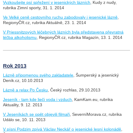
Vyzkoušejte psí spřežení v jesenických lázních
, Kudy z nudy,
rubrika Zimní sporty, 31. 1. 2014
Ve Velké ceně cestovního ruchu zabodovaly i jesenické lázně
,
RegionyČR.cz, rubrika Aktuálně, 23. 1. 2014
V Priessnitzových léčebných lázních byla představena převratná
léčba alkoholismu
, RegionyČR.cz, rubrika Magazín, 13. 1. 2014
Rok 2013
Lázně připomenou svého zakladatele
, Šumperský a jesenický
Deník.cz, 10.10.2013
Lázně a relax Po Česku
, Český rozhlas, 29.10.2013
Jeseník - tam kde lieči voda i vzduch
, KamKam.eu, rubrika
Aktuality, 9. 12. 2013
V Jeseníkách se opět objevili filmaři
, SeverníMorava.cz, rubrika
Událo se, 10. 11. 2013
V písni Podzim zpívá Václav Neckář o jesenické lesní kolonádě
,