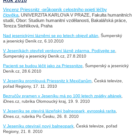
Rok 2010
Vincenz Priessnitz -průkopník celostního pojetí léčby
člověka
,
UNIVERZITA KARLOVA V PRAZE, Fakulta humanitních
studií, Obor: Studium humanitní vzdělanosti, Bakalářská práce,
Tereza Stehlíková, Praha
Nad jesenickými lázněmi se po letech objevil altán
, Šumperský
a jesenický Deník.cz, 6.10.2010
V Jeseníkách otevřeli venkovní lázně zdarma. Podívejte se
,
Šumperský a jesenický Deník.cz, 27.8.2010
Pacienti se budou léčit jako za Priessnitze
, Šumperský a jesenický
Deník.cz, 28.6.2010
V Jeseníku promlouvá Priessnitz k Mexičanům
, Česká televize,
pořad Regiony, 17. 11. 2010
Bezručův pramen v Jeseníku má po 100 letech zpátky altánek
,
iDnes.cz, rubrika Olomoucký kraj, 19. 9. 2010
V Jeseníku se otevírá lázeňský balneopark, evropská rarita
,
iDnes.cz, rubrika Po Česku, 26. 8. 2010
V Jeseníku otevírají nový balneopark
, Česká televize, pořad
Regiony, 21. 8. 2010