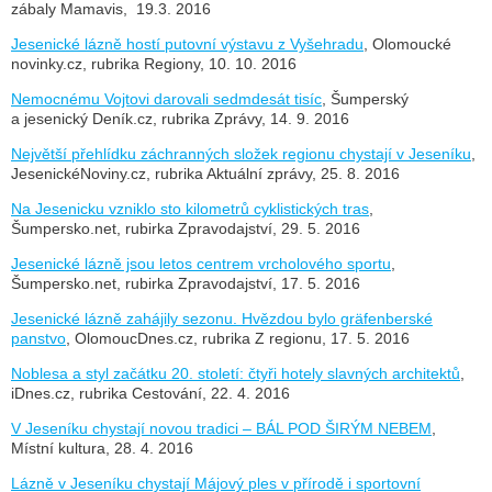
zábaly Mamavis, 19.3. 2016
Jesenické lázně hostí putovní výstavu z Vyšehradu
, Olomoucké
novinky.cz, rubrika Regiony, 10. 10. 2016
Nemocnému Vojtovi darovali sedmdesát tisíc
, Šumperský
a jesenický Deník.cz, rubrika Zprávy, 14. 9. 2016
Největší přehlídku záchranných složek regionu chystají v Jeseníku
,
JesenickéNoviny.cz, rubrika Aktuální zprávy, 25. 8. 2016
Na Jesenicku vzniklo sto kilometrů cyklistických tras
,
Šumpersko.net, rubirka Zpravodajství, 29. 5. 2016
Jesenické lázně jsou letos centrem vrcholového sportu
,
Šumpersko.net, rubirka Zpravodajství, 17. 5. 2016
Jesenické lázně zahájily sezonu. Hvězdou bylo gräfenberské
panstvo
, OlomoucDnes.cz, rubrika Z regionu, 17. 5. 2016
Noblesa a styl začátku 20. století: čtyři hotely slavných architektů
,
iDnes.cz, rubrika Cestování, 22. 4. 2016
V Jeseníku chystají novou tradici – BÁL POD ŠIRÝM NEBEM
,
Místní kultura, 28. 4. 2016
Lázně v Jeseníku chystají Májový ples v přírodě i sportovní