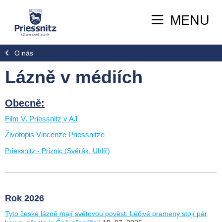
MENU
O nás
Lázně v médiích
Obecně:
Film V. Priessnitz v AJ
Životopis Vincenze Priessnitze
Priessnitz - Priznic (Svěrák, Uhlíř)
Rok 2026
Tyto české lázně mají světovou pověst: Léčivé prameny stojí pár