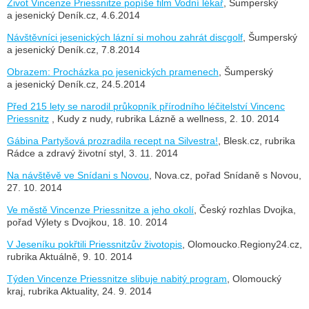
Život Vincenze Priessnitze popíše film Vodní lékař
, Šumperský
a jesenický Deník.cz, 4.6.2014
Návštěvníci jesenických lázní si mohou zahrát discgolf
, Šumperský
a jesenický Deník.cz, 7.8.2014
Obrazem: Procházka po jesenických pramenech
, Šumperský
a jesenický Deník.cz, 24.5.2014
Před 215 lety se narodil průkopník přírodního léčitelství Vincenc
Priessnitz
, Kudy z nudy, rubrika Lázně a wellness, 2. 10. 2014
Gábina Partyšová prozradila recept na Silvestra!
, Blesk.cz, rubrika
Rádce a zdravý životní styl, 3. 11. 2014
Na návštěvě ve Snídani s Novou
, Nova.cz, pořad Snídaně s Novou,
27. 10. 2014
Ve městě Vincenze Priessnitze a jeho okolí
, Český rozhlas Dvojka,
pořad Výlety s Dvojkou, 18. 10. 2014
V Jeseníku pokřtili Priessnitzův životopis
, Olomoucko.Regiony24.cz,
rubrika Aktuálně, 9. 10. 2014
Týden Vincenze Priessnitze slibuje nabitý program
, Olomoucký
kraj, rubrika Aktuality, 24. 9. 2014