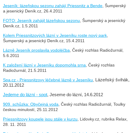
Jeseník: lázeňskou sezonu zahájí Priessnitz a Bende
, Šumperský
a jesenický Deník.cz, 26.4.2011
FOTO: Jeseník zahájil lázeňskou sezonu
, Šumperský a jesenický
Deník.cz, 1.5.2011
Kolem Priessnitzových lázní v Jeseníku roste nový park
,
Šumperský a jesenický Deník.cz, 15.4.2011
Lázně Jeseník proslavila vodoléčba
, Český rozhlas Radiožurnál,
5.6.2011
K založení lázní v Jeseníku dopomohla srna
, Český rozhlas
Radiožurnál, 21.5.2011
Spa.cz - Priessnitzovy léčebné lázně v Jeseníku
,
Lázeňský švihák,
20.11.2012
Jedeme do lázní - spot
, Jeseme do lázní, 14.6.2012
909. schůzka: Obyčejná voda
, Český rozhlas Radiožurnál, Toulky
českou minulostí, 25.11.2012
Priessnitzovy koupele jsou stále v kurzu
, Lidovky.cz, rubrika Relax,
28. 11. 2011