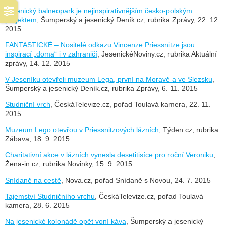
Jesenický balneopark je nejinspirativnějším česko-polským
projektem
, Šumperský a jesenický Deník.cz, rubrika Zprávy, 22. 12.
2015
FANTASTICKÉ – Nositelé odkazu Vincenze Priessnitze jsou
inspirací „doma“ i v zahraničí
, JesenickéNoviny.cz, rubrika Aktuální
zprávy, 14. 12. 2015
V Jeseníku otevřeli muzeum Lega, první na Moravě a ve Slezsku
,
Šumperský a jesenický Deník.cz, rubrika Zprávy, 6. 11. 2015
Studniční vrch
, ČeskáTelevize.cz, pořad Toulavá kamera, 22. 11.
2015
Muzeum Lego otevřou v Priessnitzových lázních
, Týden.cz, rubrika
Zábava, 18. 9. 2015
Charitativní akce v lázních vynesla desetitisíce pro roční Veroniku
,
Žena-in.cz, rubrika Novinky, 15. 9. 2015
Snídaně na cestě
, Nova.cz, pořad Snídaně s Novou, 24. 7. 2015
Tajemství Studničního vrchu
, ČeskáTelevize.cz, pořad Toulavá
kamera, 28. 6. 2015
Na jesenické kolonádě opět voní káva
, Šumperský a jesenický