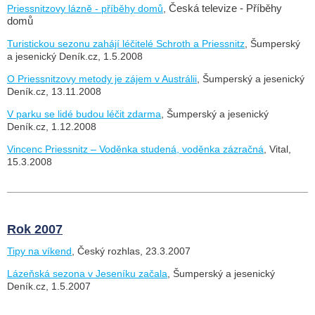
Priessnitzovy lázně - příběhy domů
,
Česká televize - Příběhy
domů
Turistickou sezonu zahájí léčitelé Schroth a Priessnitz
, Šumperský
a jesenický Deník.cz, 1.5.2008
O Priessnitzovy metody je zájem v Austrálii
, Šumperský a jesenický
Deník.cz, 13.11.2008
V parku se lidé budou léčit zdarma
, Šumperský a jesenický
Deník.cz, 1.12.2008
Vincenc Priessnitz – Voděnka studená, voděnka zázračná
, Vital,
15.3.2008
Rok 2007
Tipy na víkend
, Český rozhlas, 23.3.2007
Lázeňská sezona v Jeseníku začala
, Šumperský a jesenický
Deník.cz, 1.5.2007