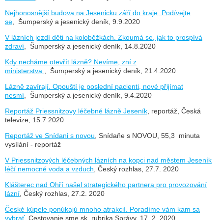
Nejhonosnější budova na Jesenicku září do kraje. Podívejte
se
, Šumperský a jesenický deník, 9.9.2020
V lázních jezdí děti na koloběžkách. Zkoumá se, jak to prospívá
zdraví
, Šumperský a jesenický deník, 14.8.2020
Kdy necháme otevřít lázně? Nevíme, zní z
ministerstva
, Šumperský a jesenický deník, 21.4.2020
Lázně zavírají. Opouští je poslední pacienti, nové přijímat
nesmí
, Šumperský a jesenický deník, 9.4.2020
Reportáž Priessnitzovy léčebné lázně Jeseník
, reportáž, Česká
televize, 15.7.2020
Reportáž ve Snídani s novou
, Snídaňe s NOVOU, 55,3 minuta
vysílání - reportáž
V Priessnitzových léčebných lázních na kopci nad městem Jeseník
léčí nemocné voda a vzduch
, Český rozhlas, 27.7. 2020
Klášterec nad Ohří našel strategického partnera pro provozování
lázní
, Český rozhlas, 27.2. 2020
České kúpele ponúkajú mnoho atrakcií. Poradíme vám kam sa
vybrať
, Cestovanie.sme.sk, rubrika Správy, 17. 2. 2020