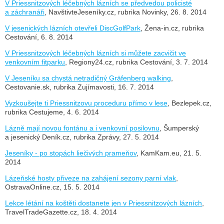
V Priessnitzových léčebných lázních se předvedou policisté
a záchranáři
, NavštivteJeseníky.cz, rubrika Novinky, 26. 8. 2014
V jesenických lázních otevřeli DiscGolfPark
, Žena-in.cz, rubrika
Cestování, 6. 8. 2014
V Priessnitzových léčebných lázních si můžete zacvičit ve
venkovním fitparku
, Regiony24.cz, rubrika Cestování, 3. 7. 2014
V Jeseníku sa chystá netradičný Gräfenberg walking
,
Cestovanie.sk, rubrika Zujímavosti, 16. 7. 2014
Vyzkoušejte ti Priessnitzovu proceduru přímo v lese
, Bezlepek.cz,
rubrika Cestujeme, 4. 6. 2014
Lázně mají novou fontánu a i venkovní posilovnu
, Šumperský
a jesenický Deník.cz, rubrika Zprávy, 27. 5. 2014
Jeseníky - po stopách liečivých prameňov
, KamKam.eu, 21. 5.
2014
Lázeňské hosty přiveze na zahájení sezony parní vlak
,
OstravaOnline.cz, 15. 5. 2014
Lekce létání na koštěti dostanete jen v Priessnitzových lázních
,
TravelTradeGazette.cz, 18. 4. 2014