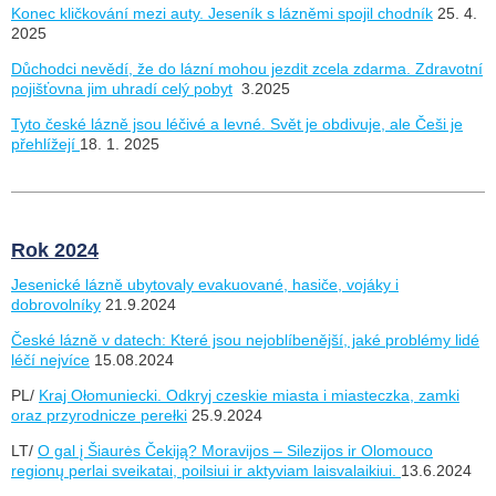
Konec kličkování mezi auty. Jeseník s lázněmi spojil chodník
25. 4.
2025
Důchodci nevědí, že do lázní mohou jezdit zcela zdarma. Zdravotní
pojišťovna jim uhradí celý pobyt
3.2025
Tyto české lázně jsou léčivé a levné. Svět je obdivuje, ale Češi je
přehlížejí
18. 1. 2025
Rok 2024
Jesenické lázně ubytovaly evakuované, hasiče, vojáky i
dobrovolníky
21.9.2024
České lázně v datech: Které jsou nejoblíbenější, jaké problémy lidé
léčí nejvíce
15.08.2024
PL/
Kraj Ołomuniecki. Odkryj czeskie miasta i miasteczka, zamki
oraz przyrodnicze perełki
25.9.2024
LT/
O gal į Šiaurės Čekiją? Moravijos – Silezijos ir Olomouco
regionų perlai sveikatai, poilsiui ir aktyviam laisvalaikiui.
13.6.2024