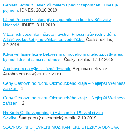
Geniální léčitel z Jeseníků málem upadl v zapomnění. Dnes je
pojmem
,
IDNES, 20.10.2019
Lázně Priessnitz zakoupily rozpadající se lázně v Bělovsi v
Náchodě
, IDNES, 8.11.2019
V Lázních Jeseníku můžete navštívit Priessnitzův rodný dům.
A také vyzkoušet jeho věhlasnou vodoléčbu
, Český rozhlas,
3.9.2019
Kdysi věhlasné lázně Běloves mají nového majitele. Zpustlý areál
by mohl dostat šanci na obnovu
, Český rozhlas, 17.12.2019
Autobusem na výlet - Lázně Jeseník
,
Regionalnitelevize -
Autobusem na výlet
15.7.2019
Ceny Cestovního ruchu Olomouckého kraje – Nejlepší Wellness
zařízení
, 1
Ceny Cestovního ruchu Olomouckého kraje – Nejlepší Wellness
zařízení
, 2
Na Karla Gotta vzpomínají i v Jeseníku. Převzal si zde
Slavíka
,
Šumperský a jesenický deník,
2.10.2019
SLAVNOSTNÍ OTEVŘENÍ MUZIKANTSKÉ STEZKY A OBNOVA