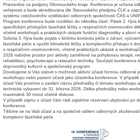
Priessnitze za podpory Olomouckého kraje. Konference je určena odbo
veřejnosti a bude akreditována dle Stavovského předpisu ČLK a zap
systému celoživotního vzdělávání odborných společností ČAS a UNI
Program konference bude rozdělen do několika částí. Pátek 2. října
specifickým přístupům lázeňské léčby u respiračních onemocnění dět
včetně workshopů a praktických ukázek funkční diagnostiky a plicní re
Sobota 3. října bude pojata v širšímu kontextu péče o zdraví, význa
lázeňské péče a využití klimatické léčby a komplexního přístupu k d
s respiračním onemocněním, včetně praktických ukázek a workshopů.
2026 nabídne prostor pro aktivity zaměřené na pohybovou terapii, re
rehabilitaci, psychoterapii a relaxační techniky. Součástí konference 
doprovodný kulturní a společenský program.
Dovolujeme si Vás oslovit s možností aktivní účasti formou odborné 
workshopu nebo pasivní účasti jako účastníka konference. V případě 
účast Vás prosíme o zaslání názvu přednášky či tématu workshopu 
technické vybavení do 31. března 2026. Délka přednášky nebo work
maximálně 30 minut včetně diskuse.
V případě zájmu o účast Vám rádi zajistíme rezervaci ubytování po 
konference.
Těšíme se na Vaši účast a na společné sdílení odborných zkušeností 
komplexní lázeňské péče.