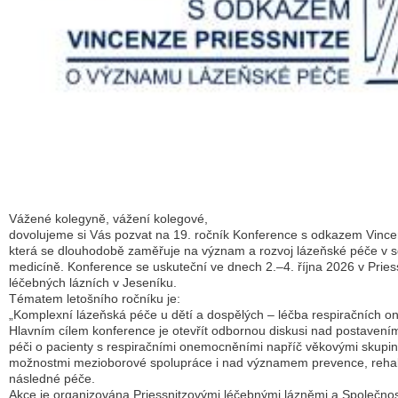
Vážené kolegyně, vážení kolegové,
dovolujeme si Vás pozvat na 19. ročník Konference s odkazem Vincen
která se dlouhodobě zaměřuje na význam a rozvoj lázeňské péče v 
medicíně. Konference se uskuteční ve dnech 2.–4. října 2026 v Pries
léčebných lázních v Jeseníku.
Tématem letošního ročníku je:
„Komplexní lázeňská péče u dětí a dospělých – léčba respiračních 
Hlavním cílem konference je otevřít odbornou diskusi nad postavení
péči o pacienty s respiračními onemocněními napříč věkovými skupi
možnostmi mezioborové spolupráce i nad významem prevence, rehab
následné péče.
Akce je organizována Priessnitzovými léčebnými lázněmi a Společnos